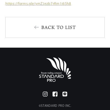
https://forms.gle/ymZJezb7rRm1i65h8
BACK TO LIST
©︎STANDARD PRO INC.