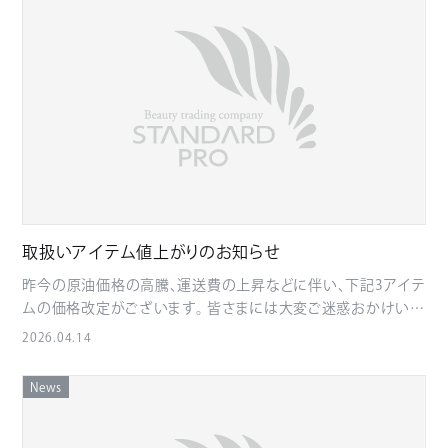
会を開催いたします。 V3ファンデーションはもちろん、コンシー
当日発送 5/7（木）13時までのご注文 → 原則当日発送 ※弊社
.relocation-date .label { color: #c9a646; font-size: 15px;
ラー・プライマー・ ビタミンC配合の美白基礎化粧品など、意外
に在庫がある場合に限ります ■発送についてのご注意 GW期
letter-spacing: 0.12em; margin-bottom: 8px; } .relocation-
と知られていない商品についても 学べる内容となっておりま
間中は物流の混雑により、お届けに遅れが生じる可能性がござ
date .date { font-size: 30px; font-weight: bold; letter-
す。 販売促進に向けて、ぜひ知識のアップデートにお役立てくだ
います。 休業日前後はご注文が集中するため、早めのご注文を
spacing: 0.05em; } .relocation-closing { text-align: center;
さい。 開催概要 開催日：明日 開催場所：株式会社スタンダード・
おすすめいたします。 メーカー直送品につきましては、各メーカ
font-size: 17px; margin-top: 36px; } @media screen and
プロ ショールーム 内容：V3商品の勉強会 講師：V3メーカー イ
ーの休業により、お届けまでお時間をいただく場合がございま
(max-width: 600px) { .relocation-notice { padding: 32px
ンストラクター 10:30〜 14:00〜 お申し込みはこちら 会場住所
す。 皆さまには大変ご不便をおかけいたしますが、 何卒ご理解
16px; } .relocation-hero { padding: 40px 18px; }
〒810-0801 福岡県福岡市博多区中洲3丁目7-24 ゲイツビル8
の程よろしくお願い申し上げます。
.relocation-hero h1 { font-size: 26px; } .relocation-lead {
階 今回は嬉しいお土産付きです。 たくさんのご参加を心よりお
font-size: 16px; } .relocation-date .date { font-size: 24px; } }
待ちしております。
RELOCATION NOTICE 本社ショールーム移転のお知らせ 新た
な拠点より、さらに質の高いサービスをお届けしてまいります。
取扱いアイテム値上がりのお知らせ
この度、弊社は長年営業してまいりました中洲川端商店街の上
昨今の原油価格の高騰、運送費の上昇などに伴い、下記3アイテ
川端町本社ショールームを、 下記の通り移転する運びとなりま
ムの価格改定がございます。 皆さまには大変ご迷惑おかけいた
した。 これまでのご愛顧に心より感謝申し上げますとともに、 今
しましが何卒ご了承のほどお願い申し上げます。 家庭用脱毛機
2026.04.14
後は新本社において、より一層のサービス向上に努めてまいる
で人気の高い ドクターエルミストリニティ 定価58,000円 2026
所存です。 何卒倍旧のご支援、ご厚情を賜りますようお願い申し
年5月1日より 定価78,000円 水素吸引のお手軽アイテム 水活
上げます。 新本社住所 〒810-0801 福岡県福岡市博多区中洲3
News
（本体） 定価27,000円 2026年4月28日より 定価33,000円 今か
丁目7-24 gate's 8階 TEL：092-710-7628 FAX：092-710-
らの季節の必需品飲む日焼け止め BE-MAX SUN 定価4,200
7629 ※電話番号及びFAX番号に変更はございません。 定休
円 2026年5月1日より 定価4,500円 サロン価格はお問合せくだ