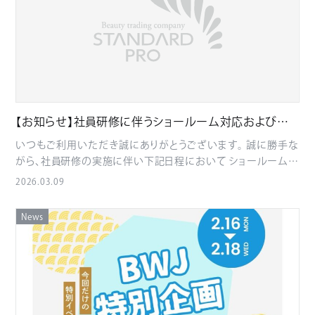
お済みでないサロン様は、下記よりご登録ください。 新規登録は
こちら ※ご登録後、弊社にて承認後ご利用いただけます。 ■オ
ンラインショップ お買い物はこちら 皆さまのご利用を心よりお
待ちしております。
【お知らせ】社員研修に伴うショールーム対応および発
送業務休止について
いつもご利用いただき誠にありがとうございます。 誠に勝手な
がら、社員研修の実施に伴い下記日程において ショールーム対
応および商品発送業務を休止させていただきます。 ■休止日
2026.03.09
2026年3月14日（土） これに伴い、商品の最終出荷受付は下記
の通りとなります。 ■最終受付日時 2026年3月13日（金）13:00
News
まで 上記時間以降のご注文につきましては、 3月16日（月）以降
の発送対応となります。 お客様にはご不便・ご迷惑をおかけい
たしますが、 何卒ご理解賜りますようお願い申し上げます。 ご注
文の際は、余裕をもってご手配いただきますようお願い申し上
げます。