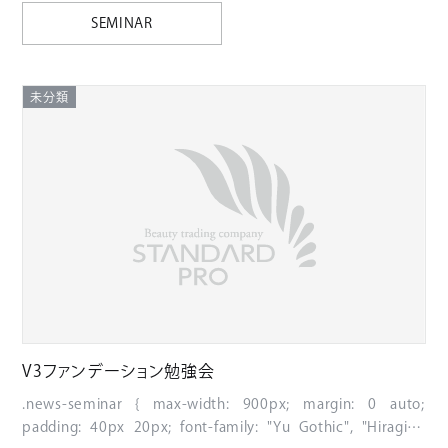
SEMINAR
未分類
V3ファンデーション勉強会
.news-seminar { max-width: 900px; margin: 0 auto;
padding: 40px 20px; font-family: "Yu Gothic", "Hiragino