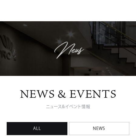
News
N
E
W
S
&
E
V
E
N
T
S
ニュース&イベント情報
ALL
NEWS