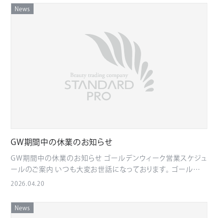
gradient(135deg, #111 0%, #2a2a2a 100%); color: #fff;
padding: 10px 22px; border-radius: 30px; font-weight:
News
text-align: center; padding: 56px 24px; border-radius: 8px;
bold; } .news-seminar__button-wrap { text-align: center;
margin-bottom: 40px; } .relocation-hero .sub { color:
margin: 36px 0; } .news-seminar__button { display: inline-
#c9a646; letter-spacing: 0.18em; font-size: 14px; margin-
block; background: #111; color: #fff !important; text-
bottom: 12px; } .relocation-hero h1 { font-size: 34px; font-
decoration: none; padding: 14px 36px; border-radius:
family: "Yu Mincho", "Hiragino Mincho ProN", serif; font-
999px; font-weight: bold; letter-spacing: 0.04em; } .news-
weight: 500; margin: 0; letter-spacing: 0.08em; }
seminar__button:hover { opacity: 0.85; } .news-
.relocation-lead { text-align: center; font-size: 18px;
seminar__gift { text-align: center; background: #fff7df;
margin-bottom: 36px; color: #333; } .relocation-text {
border-radius: 8px; padding: 20px; font-weight: bold;
margin-bottom: 36px; font-size: 16px; } .relocation-box {
margin-top: 28px; } @media screen and (max-width:
border: 1px solid #c9a646; padding: 32px 28px; margin:
600px) { .news-seminar { padding: 28px 16px; } .news-
36px 0; background: #faf8f2; border-radius: 6px; }
seminar__header { padding: 34px 18px; } .news-
.relocation-box h2 { margin: 0 0 20px; font-size: 22px;
seminar__header h1 { font-size: 24px; } .news-
GW期間中の休業のお知らせ
color: #111; border-bottom: 1px solid #c9a646; padding-
seminar__lead { font-size: 16px; } .news-seminar__box {
GW期間中の休業のお知らせ ゴールデンウィーク営業スケジュ
bottom: 10px; font-family: "Yu Mincho", "Hiragino Mincho
padding: 22px 18px; } } SPECIAL SEMINAR V3商品勉強会開
ールのご案内 いつも大変お世話になっております。 ゴールデン
ProN", serif; } .relocation-info { margin: 0; padding: 0; list-
催のお知らせ V3メーカーのインストラクター様をお招きし、 商
ウィーク期間中の営業スケジュールにつきまして、下記の通りご
style: none; } .relocation-info li { margin-bottom: 12px;
2026.04.20
品勉強会を開催いたします。 いつも大変お世話になっておりま
案内申し上げます。 ■営業スケジュール 日程 営業状況 5/2（土）
padding-left: 1em; text-indent: -1em; } .relocation-date {
す。 株式会社スタンダード・プロです。 この度、弊社ショールー
まで 通常営業 5/3（日）～5/6（水） 休業 5/7（木）～5/9（土） 通
text-align: center; background: #111; color: #fff; padding:
ムにて、V3メーカーのインストラクター様をお招きし、 商品勉強
News
常営業 ■発送スケジュール 5/2（土）13時までのご注文 → 原則
28px 20px; margin: 40px 0; border-radius: 6px; }