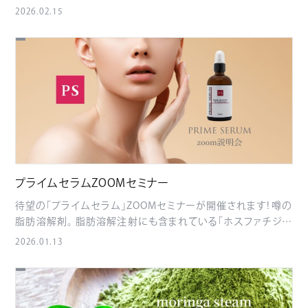
PRO 内容：インスタ企画／写真撮影企画／特典あり
企画①
2026.02.15
インスタメンションで特典GET 期間中、@STANDARD.PRO をメ
ンションして投稿すると 来店対象 5%OFFクーポン WEB注文対
象 1000ポイント WEB注文はこちら
企画② エルモ会長をさ
がせ！写真撮影企画 企画①に参加＋エルモ会長との写真撮影
で オリジナル香水 または バスソルト プレゼント！ 撮影時間 日
程 撮影時間 2/16 AM / PM 各1時間（時間未定） 2/17 AM / PM
各1時間（時間未定） 2/18 AM / PM 各1時間（時間未定） ※特典
は数に限りがある場合があります。 ※内容は予告なく変更にな
る場合があります。
プライムセラムZOOMセミナー
待望の「プライムセラム」ZOOMセミナーが開催されます! 噂の
脂肪溶解剤。 脂肪溶解注射にも含まれている「ホスファチジル
コリン」がなんと40％も配合された業界トップクラスの含有量で
2026.01.13
す。 使っていただいているサロン様からも大好評で ★ハイフ以
上ですごい! ★しっかり結果がでる! ★コスパ最高! などなど嬉し
いお声もたくさんいただいているこちらの「プライムセラム」 2
月2日（月曜日）15:30～16:30 ZOOM講習にてメーカーの矢野