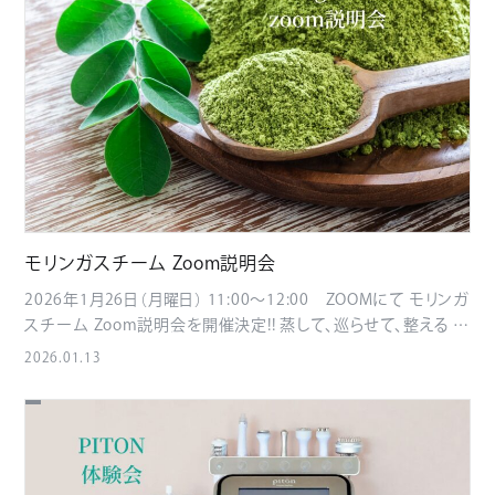
社長から直々にご説明させていただきます! 痩身サロン様はも
ちろん、気になる二重顎にもお使いいただけますのでフェイシ
ャルサロンさまもぜひぜひご参加くださいませ。 聞いて損はし
ません! お申込みの方は下記のフォームにて 追って担当者より
ご連絡させていただきます!
https://forms.gle/CWXiYPBL7BY3GFZG6
モリンガスチーム Zoom説明会
2026年1月26日（月曜日） 11:00～12:00 ZOOMにて モリンガ
スチーム Zoom説明会を開催決定!! 蒸して、巡らせて、整える 噂
のモリンガスチーム 抗酸化や巡り・代謝・女性特有のゆらぎに
2026.01.13
も今大注目の温活メニューです
・なぜ美容メニューとして選
ばれているのか ・よもぎ蒸しとの違い ・導入を検討する際のポ
イント などなど・・・ 現在のメニューとの組み合わせしやすいの
もポイントです!! 当日はメーカーの常泉様から直接お話が聞け
ます!! 少しでも気になったサロンオーナー様はぜひご参加くだ