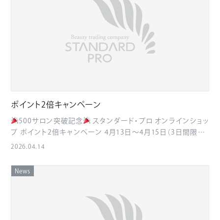
日：日曜日 営業時間：10:00～19:00 福岡市地下鉄 中洲川端駅
さいませ 引き続き、よろしくお願い申し上げます。
4番出口直結 業務開始日 2026年6月1日 新たなスタンダード・
プロショールームへ、 お近くにお越しの際はぜひお立ち寄りくだ
さい。 今後とも変わらぬご愛顧を賜りますよう、よろしくお願い申
し上げます。
ポイント2倍キャンペーン
500サロン突破記念
スタンダード・プロ オンラインショッ
プ ポイント2倍キャンペーン 4月13日〜4月15日（3日間限定）
皆さま、いつもお世話になっております。 この度、スタンダード・
2026.04.14
プロ オンラインショップは ご登録サロン様500件を突破いたし
ました。 日頃のご愛顧に感謝を込めて、 ポイント2倍キャンペー
News
ンを実施いたします。 ■キャンペーン内容 ポイント2倍付与 期
間：2026年4月13日（月）〜4月15日（水） ■おすすめのご利用方
法 試してみたかった商品のご購入 物販で人気商品のまとめ買
い 在庫補充のタイミングに ■新規登録のご案内 まだご登録が