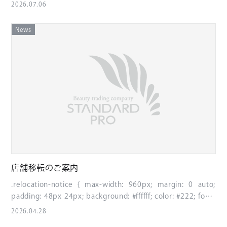
Kaku Gothic ProN", sans-serif; color: #222; line-height: 1.9; }
2026.07.06
.news-seminar__header { text-align: center; padding: 44px
24px; background: linear-gradient(135deg, #111, #333);
News
color: #fff; border-radius: 8px; margin-bottom: 36px; }
.news-seminar__label { color: #d6b25e; font-size: 14px;
letter-spacing: 0.14em; margin-bottom: 10px; } .news-
seminar__header h1 { margin: 0; font-size: 30px; font-
family: "Yu Mincho", "Hiragino Mincho ProN", serif; font-
weight: 500; letter-spacing: 0.04em; } .news-
seminar__lead { font-size: 18px; text-align: center; margin-
bottom: 32px; font-weight: bold; } .news-seminar__box {
background: #faf8f2; border: 1px solid #d6b25e; border-
radius: 8px; padding: 28px; margin: 32px 0; } .news-
seminar__box h2 { margin: 0 0 16px; font-size: 22px;
border-bottom: 1px solid #d6b25e; padding-bottom: 8px;
店舗移転のご案内
} .news-seminar__list { margin: 0; padding-left: 0; list-style:
.relocation-notice { max-width: 960px; margin: 0 auto;
none; } .news-seminar__list li { margin-bottom: 10px; }
padding: 48px 24px; background: #ffffff; color: #222; font-
.news-seminar__time { display: flex; gap: 16px; flex-wrap:
family: "Yu Gothic", "Hiragino Kaku Gothic ProN", sans-serif;
wrap; margin-top: 12px; } .news-seminar__time span {
2026.04.28
line-height: 1.9; } .relocation-hero { background: linear-
display: inline-block; background: #111; color: #fff;