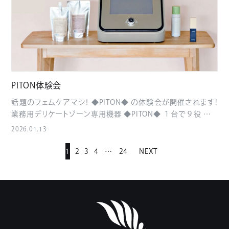
さいませ
お申込みはこちらのフォームよりお気軽に
https://forms.gle/mUiMfifLYLyz9oXL8
PITON体験会
話題のフェムケアマシ！ ◆PITON◆ の体験会が開催されます!
業務用デリケートゾーン専用機器 ◆PITON◆ １台で９役 デリ
ケートゾーンケアの新しいカタチ こんな症状の方に・・・
更年
2026.01.13
期
生理前後のお悩み
尿漏れ・臓器脱
気になる形・色・
におい・ゆるみ
温め
イオン導出
毛穴吸引
ＲＦ高周
1
2
3
4
…
24
NEXT
波
ＥＭＳ＆エレクトロポレーション
マイクロカレントフォ
ト（ＬＥＤ）
Ｃｏｌｄ（冷却） 「洗浄」「潤う」「膣トレ」が可能に
なります! フェムケアまでしっかりとお手入れするのがこれから
の常識になります! こちら↓詳しい詳細でございます piton-
femcare.com 3/3（火曜日）ひなまつり 10:00～ 12:00～ 14:00
～ x 17:00～ 当日はひなまつりにフェムまつりと題して14時