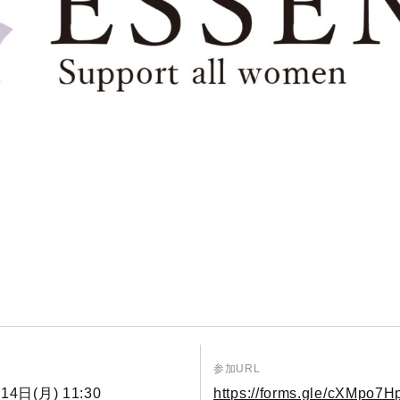
参加URL
14日(月) 11:30
https://forms.gle/cXMpo7H