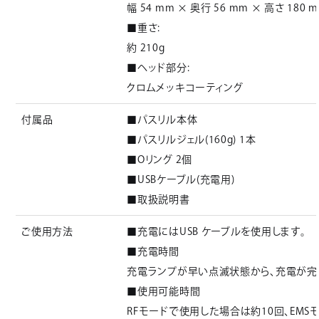
幅 54 mm × 奥行 56 mm × 高さ 180 
■重さ:
約 210g
■ヘッド部分:
クロムメッキコーティング
付属品
■パスリル本体
■パスリルジェル(160g) 1本
■Oリング 2個
■USBケーブル(充電用)
■取扱説明書
ご使用方法
■充電にはUSB ケーブルを使用します。
■充電時間
充電ランプが早い点滅状態から、充電が完
■使用可能時間
RFモードで使用した場合は約10回、EMS